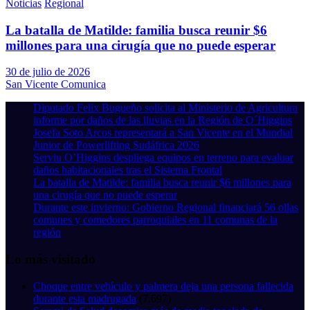
Noticias
Regional
La batalla de Matilde: familia busca reunir $6
millones para una cirugía que no puede esperar
30 de julio de 2026
San Vicente Comunica
Diputado Felix Bugueño solicita al Ministerio de Agricultura
informe por daños de las lluvias en la Región de O´Higgins
Josefa Soto Arcos representará a San Vicente en el Mundial
Junior de Powerlifting Sudáfrica 2026
Serviu O’Higgins despliega equipos en terreno para evaluar
daños habitacionales tras el Sistema Frontal
La batalla de Matilde: familia busca reunir $6 millones para
una cirugía que no puede esperar
Durante este invierno: Gobierno Regional financiará 56 ollas
comunes y comedores parroquiales en 11 comunas de la
región
Lo más visitado
Choque entre vehículo y palmera deja una persona fallecida
durante esta madrugada
(7.697)