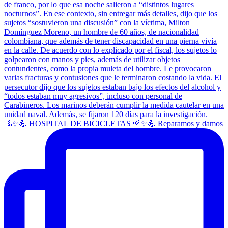
🚵✨💪 HOSPITAL DE BICICLETAS 🚵✨💪 Reparamos y damos