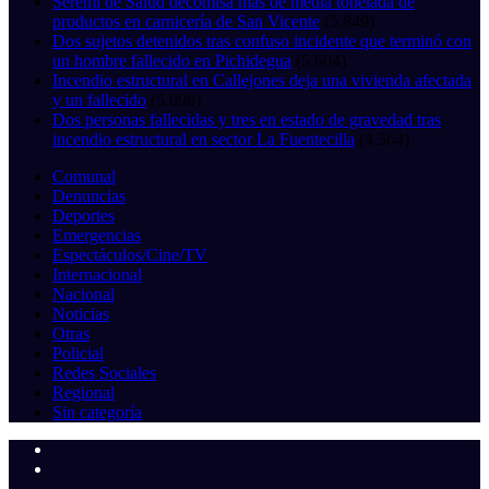
Seremi de Salud decomisa más de media tonelada de
productos en carnicería de San Vicente
(5.849)
Dos sujetos detenidos tras confuso incidente que terminó con
un hombre fallecido en Pichidegua
(5.604)
Incendio estructural en Callejones deja una vivienda afectada
y un fallecido
(5.098)
Dos personas fallecidas y tres en estado de gravedad tras
incendio estructural en sector La Fuentecilla
(4.564)
Comunal
Denuncias
Deportes
Emergencias
Espectáculos/Cine/TV
Internacional
Nacional
Noticias
Otras
Policial
Redes Sociales
Regional
Sin categoría