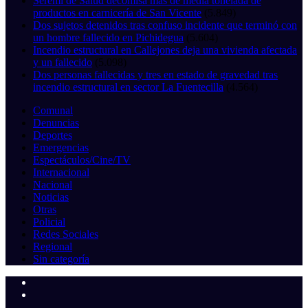
Seremi de Salud decomisa más de media tonelada de
productos en carnicería de San Vicente
(5.849)
Dos sujetos detenidos tras confuso incidente que terminó con
un hombre fallecido en Pichidegua
(5.604)
Incendio estructural en Callejones deja una vivienda afectada
y un fallecido
(5.098)
Dos personas fallecidas y tres en estado de gravedad tras
incendio estructural en sector La Fuentecilla
(4.564)
Comunal
Denuncias
Deportes
Emergencias
Espectáculos/Cine/TV
Internacional
Nacional
Noticias
Otras
Policial
Redes Sociales
Regional
Sin categoría