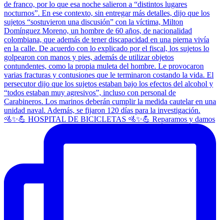
🚵✨💪 HOSPITAL DE BICICLETAS 🚵✨💪 Reparamos y damos