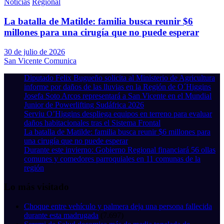
Noticias
Regional
La batalla de Matilde: familia busca reunir $6
millones para una cirugía que no puede esperar
30 de julio de 2026
San Vicente Comunica
Diputado Felix Bugueño solicita al Ministerio de Agricultura
informe por daños de las lluvias en la Región de O´Higgins
Josefa Soto Arcos representará a San Vicente en el Mundial
Junior de Powerlifting Sudáfrica 2026
Serviu O’Higgins despliega equipos en terreno para evaluar
daños habitacionales tras el Sistema Frontal
La batalla de Matilde: familia busca reunir $6 millones para
una cirugía que no puede esperar
Durante este invierno: Gobierno Regional financiará 56 ollas
comunes y comedores parroquiales en 11 comunas de la
región
Lo más visitado
Choque entre vehículo y palmera deja una persona fallecida
durante esta madrugada
(7.697)