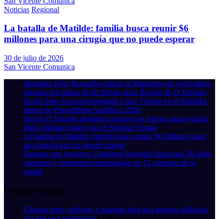
San Vicente Comunica
Noticias
Regional
La batalla de Matilde: familia busca reunir $6
millones para una cirugía que no puede esperar
30 de julio de 2026
San Vicente Comunica
Diputado Felix Bugueño solicita al Ministerio de Agricultura
informe por daños de las lluvias en la Región de O´Higgins
Josefa Soto Arcos representará a San Vicente en el Mundial
Junior de Powerlifting Sudáfrica 2026
Serviu O’Higgins despliega equipos en terreno para evaluar
daños habitacionales tras el Sistema Frontal
La batalla de Matilde: familia busca reunir $6 millones para
una cirugía que no puede esperar
Durante este invierno: Gobierno Regional financiará 56 ollas
comunes y comedores parroquiales en 11 comunas de la
región
Lo más visitado
Choque entre vehículo y palmera deja una persona fallecida
durante esta madrugada
(7.697)