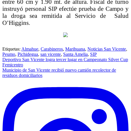
entre 60 cm y 1.90 mt. de altura. Fiscal de turno
instruyó personal SIP efectúe prueba de Campo y
la droga sea remitida al Servicio de Salud
O’Higgins.
Etiquetas:
Almahue
,
Carabineros
,
Marihuana
,
Noticias San Vicente
,
Peumo
,
Pichidegua
,
san vicente
,
Santa Amelia
,
SIP
Navegación
Deportivo San Vicente logra tercer lugar en Campeonato Silver Cup
Femicentro
de
Municipio de San Vicente recibió nuevo camión recolector de
entradas
residuos domiciliarios