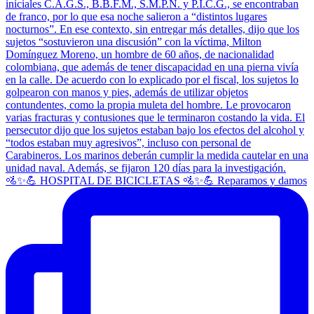
🚵✨💪 HOSPITAL DE BICICLETAS 🚵✨💪 Reparamos y damos