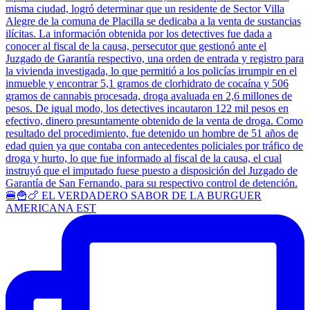
🍔🍟🍗 EL VERDADERO SABOR DE LA BURGUER
AMERICANA EST