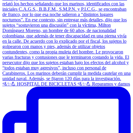
🚵✨💪 HOSPITAL DE BICICLETAS 🚵✨💪 Reparamos y damos