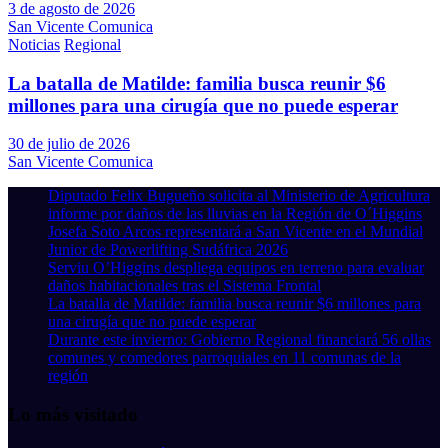
3 de agosto de 2026
San Vicente Comunica
Noticias
Regional
La batalla de Matilde: familia busca reunir $6
millones para una cirugía que no puede esperar
30 de julio de 2026
San Vicente Comunica
Diputado Felix Bugueño solicita al Ministerio de Agricultura
informe por daños de las lluvias en la Región de O´Higgins
Josefa Soto Arcos representará a San Vicente en el Mundial
Junior de Powerlifting Sudáfrica 2026
Serviu O’Higgins despliega equipos en terreno para evaluar
daños habitacionales tras el Sistema Frontal
La batalla de Matilde: familia busca reunir $6 millones para
una cirugía que no puede esperar
Durante este invierno: Gobierno Regional financiará 56 ollas
comunes y comedores parroquiales en 11 comunas de la
región
Lo más visitado