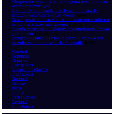
Choque entre vehículo y palmera deja una persona fallecida
durante esta madrugada
(7.697)
Seremi de Salud decomisa más de media tonelada de
productos en carnicería de San Vicente
(5.849)
Dos sujetos detenidos tras confuso incidente que terminó con
un hombre fallecido en Pichidegua
(5.604)
Incendio estructural en Callejones deja una vivienda afectada
y un fallecido
(5.098)
Dos personas fallecidas y tres en estado de gravedad tras
incendio estructural en sector La Fuentecilla
(4.564)
Comunal
Denuncias
Deportes
Emergencias
Espectáculos/Cine/TV
Internacional
Nacional
Noticias
Otras
Policial
Redes Sociales
Regional
Sin categoría