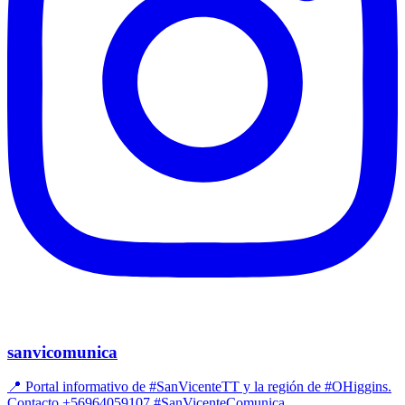
sanvicomunica
📍 Portal informativo de #SanVicenteTT y la región de #OHiggins.
Contacto +56964059107 #SanVicenteComunica.