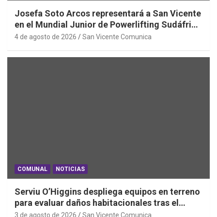
Josefa Soto Arcos representará a San Vicente
en el Mundial Junior de Powerlifting Sudáfrica
2026
4 de agosto de 2026
San Vicente Comunica
COMUNAL
NOTICIAS
Serviu O’Higgins despliega equipos en terreno
para evaluar daños habitacionales tras el
Sistema Frontal
3 de agosto de 2026
San Vicente Comunica