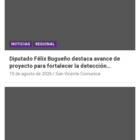
NOTICIAS
REGIONAL
Diputado Félix Bugueño destaca avance de
proyecto para fortalecer la detección
temprana del cáncer de tiroides
10 de agosto de 2026
San Vicente Comunica