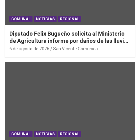
COMUNAL
NOTICIAS
REGIONAL
Diputado Felix Bugueño solicita al Ministerio
de Agricultura informe por daños de las lluvias
en la Región de O´Higgins
6 de agosto de 2026
San Vicente Comunica
COMUNAL
NOTICIAS
REGIONAL