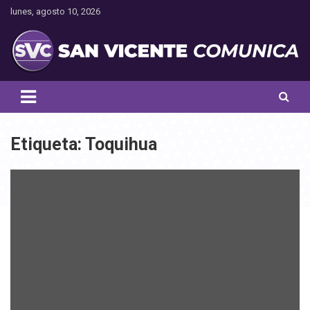
Saltar
lunes, agosto 10, 2026
al
contenido
Toda la actualidad noticiosa de nuestra comuna
San Vicente Comunica
Etiqueta:
Toquihua