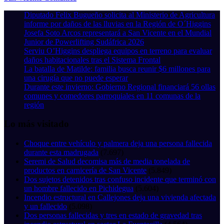
Diputado Felix Bugueño solicita al Ministerio de Agricultura
informe por daños de las lluvias en la Región de O´Higgins
Josefa Soto Arcos representará a San Vicente en el Mundial
Junior de Powerlifting Sudáfrica 2026
Serviu O’Higgins despliega equipos en terreno para evaluar
daños habitacionales tras el Sistema Frontal
La batalla de Matilde: familia busca reunir $6 millones para
una cirugía que no puede esperar
Durante este invierno: Gobierno Regional financiará 56 ollas
comunes y comedores parroquiales en 11 comunas de la
región
Lo más visitado
Choque entre vehículo y palmera deja una persona fallecida
durante esta madrugada
(7.697)
Seremi de Salud decomisa más de media tonelada de
productos en carnicería de San Vicente
(5.849)
Dos sujetos detenidos tras confuso incidente que terminó con
un hombre fallecido en Pichidegua
(5.604)
Incendio estructural en Callejones deja una vivienda afectada
y un fallecido
(5.098)
Dos personas fallecidas y tres en estado de gravedad tras