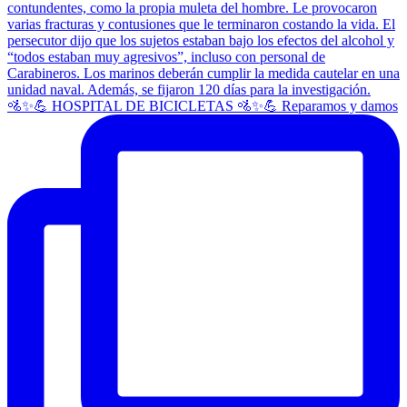
🚵✨💪 HOSPITAL DE BICICLETAS 🚵✨💪 Reparamos y damos