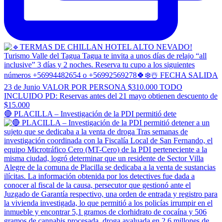
🔴 PLACILLA – Investigación de la PDI permitió dete