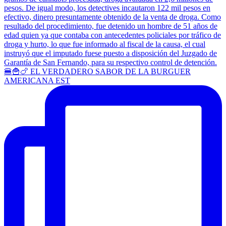
🍔🍟🍗 EL VERDADERO SABOR DE LA BURGUER
AMERICANA EST