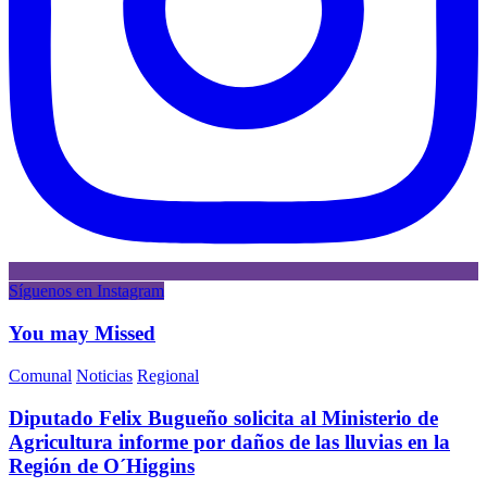
Síguenos en Instagram
You may Missed
Comunal
Noticias
Regional
Diputado Felix Bugueño solicita al Ministerio de
Agricultura informe por daños de las lluvias en la
Región de O´Higgins