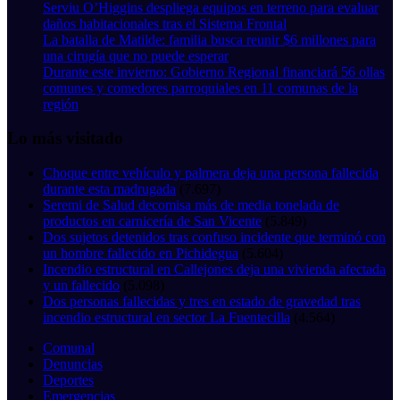
Serviu O’Higgins despliega equipos en terreno para evaluar
daños habitacionales tras el Sistema Frontal
La batalla de Matilde: familia busca reunir $6 millones para
una cirugía que no puede esperar
Durante este invierno: Gobierno Regional financiará 56 ollas
comunes y comedores parroquiales en 11 comunas de la
región
Lo más visitado
Choque entre vehículo y palmera deja una persona fallecida
durante esta madrugada
(7.697)
Seremi de Salud decomisa más de media tonelada de
productos en carnicería de San Vicente
(5.849)
Dos sujetos detenidos tras confuso incidente que terminó con
un hombre fallecido en Pichidegua
(5.604)
Incendio estructural en Callejones deja una vivienda afectada
y un fallecido
(5.098)
Dos personas fallecidas y tres en estado de gravedad tras
incendio estructural en sector La Fuentecilla
(4.564)
Comunal
Denuncias
Deportes
Emergencias