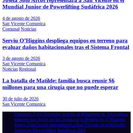
Josefa Soto Arcos representará a San Vicente en el
Mundial Junior de Powerlifting Sudáfrica 2026
4 de agosto de 2026
San Vicente Comunica
Comunal
Noticias
Serviu O’Higgins despliega equipos en terreno para
evaluar daños habitacionales tras el Sistema Frontal
3 de agosto de 2026
San Vicente Comunica
Noticias
Regional
La batalla de Matilde: familia busca reunir $6
millones para una cirugía que no puede esperar
30 de julio de 2026
San Vicente Comunica
Diputado Felix Bugueño solicita al Ministerio de Agricultura
informe por daños de las lluvias en la Región de O´Higgins
Josefa Soto Arcos representará a San Vicente en el Mundial
Junior de Powerlifting Sudáfrica 2026