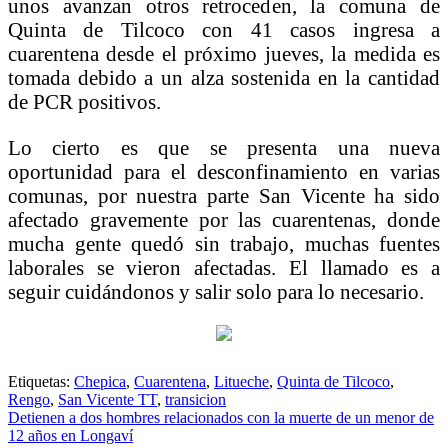
unos avanzan otros retroceden, la comuna de
Quinta de Tilcoco con 41 casos ingresa a
cuarentena desde el próximo jueves, la medida es
tomada debido a un alza sostenida en la cantidad
de PCR positivos.
Lo cierto es que se presenta una nueva
oportunidad para el desconfinamiento en varias
comunas, por nuestra parte San Vicente ha sido
afectado gravemente por las cuarentenas, donde
mucha gente quedó sin trabajo, muchas fuentes
laborales se vieron afectadas. El llamado es a
seguir cuidándonos y salir solo para lo necesario.
Etiquetas:
Chepica
,
Cuarentena
,
Litueche
,
Quinta de Tilcoco
,
Rengo
,
San Vicente TT
,
transicion
Navegación
Detienen a dos hombres relacionados con la muerte de un menor de
12 años en Longaví
de