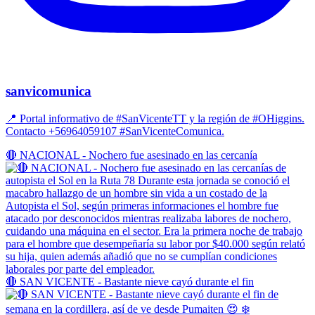
sanvicomunica
📍 Portal informativo de #SanVicenteTT y la región de #OHiggins.
Contacto +56964059107 #SanVicenteComunica.
🔴 NACIONAL - Nochero fue asesinado en las cercanía
🔴 SAN VICENTE - Bastante nieve cayó durante el fin