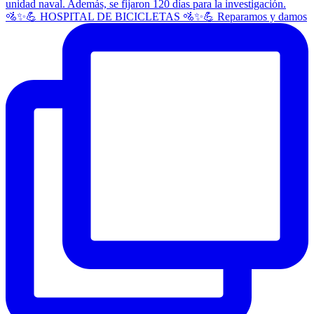
🚵✨💪 HOSPITAL DE BICICLETAS 🚵✨💪 Reparamos y damos