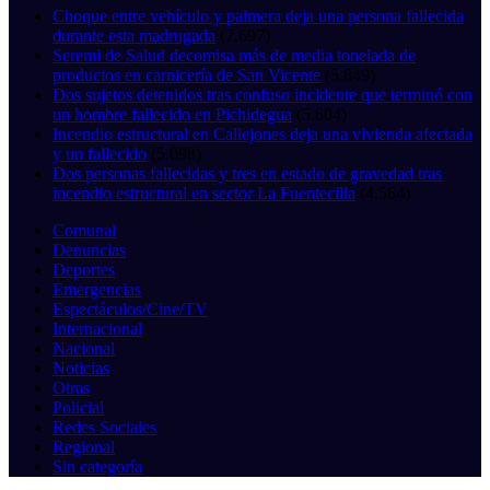
Choque entre vehículo y palmera deja una persona fallecida
durante esta madrugada
(7.697)
Seremi de Salud decomisa más de media tonelada de
productos en carnicería de San Vicente
(5.849)
Dos sujetos detenidos tras confuso incidente que terminó con
un hombre fallecido en Pichidegua
(5.604)
Incendio estructural en Callejones deja una vivienda afectada
y un fallecido
(5.098)
Dos personas fallecidas y tres en estado de gravedad tras
incendio estructural en sector La Fuentecilla
(4.564)
Comunal
Denuncias
Deportes
Emergencias
Espectáculos/Cine/TV
Internacional
Nacional
Noticias
Otras
Policial
Redes Sociales
Regional
Sin categoría