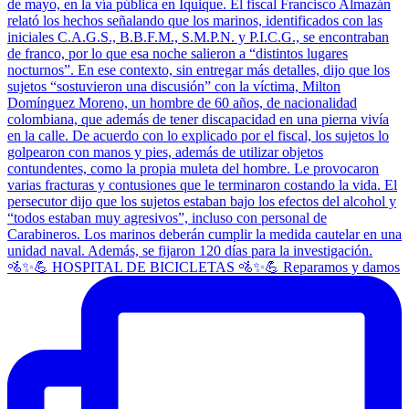
🚵✨💪 HOSPITAL DE BICICLETAS 🚵✨💪 Reparamos y damos