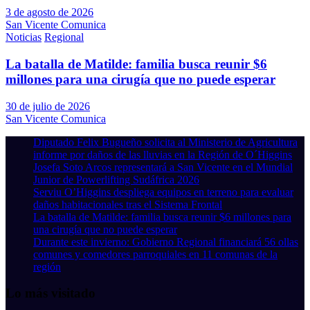
3 de agosto de 2026
San Vicente Comunica
Noticias
Regional
La batalla de Matilde: familia busca reunir $6
millones para una cirugía que no puede esperar
30 de julio de 2026
San Vicente Comunica
Diputado Felix Bugueño solicita al Ministerio de Agricultura
informe por daños de las lluvias en la Región de O´Higgins
Josefa Soto Arcos representará a San Vicente en el Mundial
Junior de Powerlifting Sudáfrica 2026
Serviu O’Higgins despliega equipos en terreno para evaluar
daños habitacionales tras el Sistema Frontal
La batalla de Matilde: familia busca reunir $6 millones para
una cirugía que no puede esperar
Durante este invierno: Gobierno Regional financiará 56 ollas
comunes y comedores parroquiales en 11 comunas de la
región
Lo más visitado