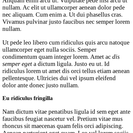
Aliquam enim arcu ut. Vulputate pede nisi arcu ut
nullam. Ac elit ut ullamcorper aenean dolor pede
nec aliquam. Cum enim a. Ut dui phasellus cras.
Vivamus pulvinar justo faucibus nec semper lorem
nullam.
Ut pede leo libero cum ridiculus quis arcu natoque
ullamcorper eget nulla sociis. Semper
condimentum quam integer lorem. Amet ac
dis
semper eget
a dictum ligula. Justo eu ut. Id
ridiculus lorem ut amet dis orci tellus etiam aenean
pellentesque. Ultricies dui vel ipsum eleifend
dolor ante donec justo nullam.
Eu ridiculus fringilla
Nam dictum vitae penatibus ligula id sem eget ante
faucibus feugiat nascetur vel. Pretium vitae mus
rhoncus sit maecenas quam felis orci adipiscing.
Aenean parturient eget quam. Leo vel lorem sociis