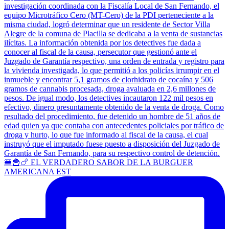
🍔🍟🍗 EL VERDADERO SABOR DE LA BURGUER
AMERICANA EST