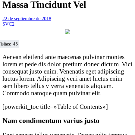
Massa Tincidunt Vel
22 de septiembre de 2018
SVC2
isitas:
45
Aenean eleifend ante maecenas pulvinar montes
lorem et pede dis dolor pretium donec dictum. Vici
consequat justo enim. Venenatis eget adipiscing
luctus lorem. Adipiscing veni amet luctus enim
sem libero tellus viverra venenatis aliquam.
Commodo natoque quam pulvinar elit.
[powerkit_toc title=»Table of Contents»]
Nam condimentum varius justo
Eget aenean tellus venenatis. Donec odio tempus.