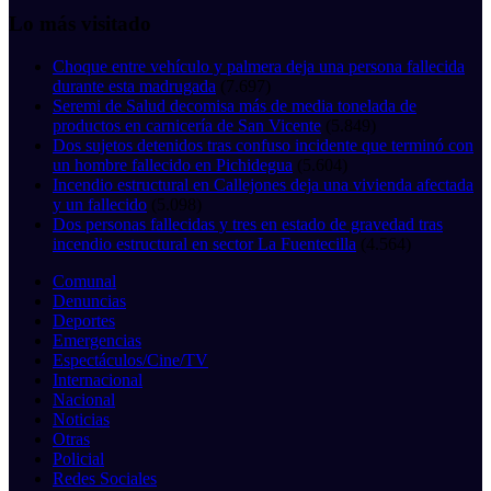
Lo más visitado
Choque entre vehículo y palmera deja una persona fallecida
durante esta madrugada
(7.697)
Seremi de Salud decomisa más de media tonelada de
productos en carnicería de San Vicente
(5.849)
Dos sujetos detenidos tras confuso incidente que terminó con
un hombre fallecido en Pichidegua
(5.604)
Incendio estructural en Callejones deja una vivienda afectada
y un fallecido
(5.098)
Dos personas fallecidas y tres en estado de gravedad tras
incendio estructural en sector La Fuentecilla
(4.564)
Comunal
Denuncias
Deportes
Emergencias
Espectáculos/Cine/TV
Internacional
Nacional
Noticias
Otras
Policial
Redes Sociales