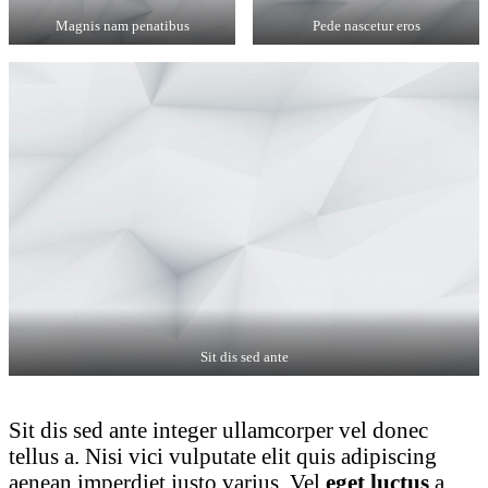
Magnis nam penatibus
Pede nascetur eros
Sit dis sed ante
Sit dis sed ante integer ullamcorper vel donec
tellus a. Nisi vici vulputate elit quis adipiscing
aenean imperdiet justo varius. Vel
eget luctus
a