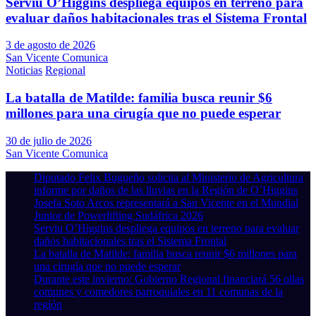
Serviu O’Higgins despliega equipos en terreno para
evaluar daños habitacionales tras el Sistema Frontal
3 de agosto de 2026
San Vicente Comunica
Noticias
Regional
La batalla de Matilde: familia busca reunir $6
millones para una cirugía que no puede esperar
30 de julio de 2026
San Vicente Comunica
Diputado Felix Bugueño solicita al Ministerio de Agricultura
informe por daños de las lluvias en la Región de O´Higgins
Josefa Soto Arcos representará a San Vicente en el Mundial
Junior de Powerlifting Sudáfrica 2026
Serviu O’Higgins despliega equipos en terreno para evaluar
daños habitacionales tras el Sistema Frontal
La batalla de Matilde: familia busca reunir $6 millones para
una cirugía que no puede esperar
Durante este invierno: Gobierno Regional financiará 56 ollas
comunes y comedores parroquiales en 11 comunas de la
región