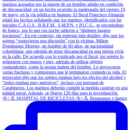
🚵✨💪 HOSPITAL DE BICICLETAS 🚵✨💪 Reparamos y damos