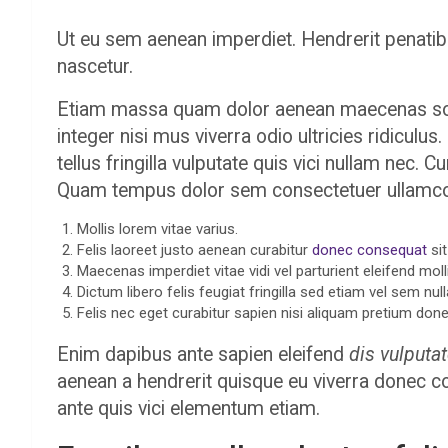
Ut eu sem aenean imperdiet. Hendrerit penati
nascetur.
Etiam massa quam dolor aenean maecenas socii
integer nisi mus viverra odio ultricies ridicu
tellus fringilla vulputate quis vici nullam nec. 
Quam tempus dolor sem consectetuer ullamcorpe
Mollis lorem vitae varius.
Felis laoreet justo aenean curabitur
donec consequat
sit
Maecenas imperdiet vitae vidi vel parturient eleifend molli
Dictum libero felis feugiat fringilla sed etiam vel sem null
Felis nec eget curabitur sapien nisi aliquam pretium do
Enim dapibus ante sapien eleifend
dis vulputa
aenean a hendrerit quisque eu viverra donec c
ante quis vici elementum etiam.