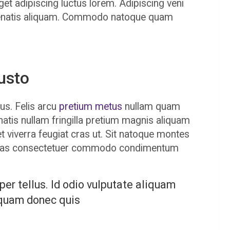
get adipiscing luctus lorem. Adipiscing veni
enenatis aliquam. Commodo natoque quam
usto
us. Felis arcu
pretium metus
nullam quam
natis nullam fringilla pretium magnis aliquam
et viverra feugiat cras ut. Sit natoque montes
cenas consectetuer commodo condimentum
per tellus. Id odio vulputate aliquam
 quam donec quis