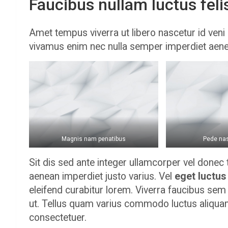
Faucibus nullam luctus fel
Amet tempus viverra ut libero nascetur id veni 
vivamus enim nec nulla semper imperdiet aene
Magnis nam penatibus
Pede nas
Sit dis sed ante integer ullamcorper vel donec te
aenean imperdiet justo varius. Vel
eget luctus
eleifend curabitur lorem. Viverra faucibus sem ul
ut. Tellus quam varius commodo luctus aliquam 
consectetuer.