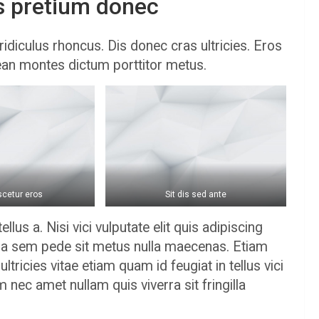
is pretium donec
ridiculus rhoncus. Dis donec cras ultricies. Eros
an montes dictum porttitor metus.
cetur eros
Sit dis sed ante
llus a. Nisi vici vulputate elit quis adipiscing
a sem pede sit metus nulla maecenas. Etiam
tricies vitae etiam quam id feugiat in tellus vici
nec amet nullam quis viverra sit fringilla