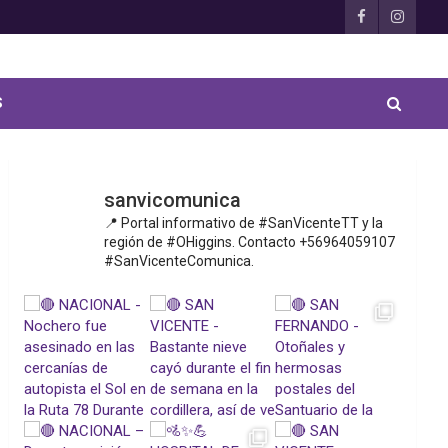
S
sanvicomunica
📍 Portal informativo de #SanVicenteTT y la
región de #OHiggins. Contacto +56964059107
#SanVicenteComunica.