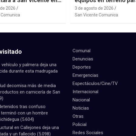
tará a San Vicente en
equipos en terreno par
al Junior de
daños habitacionales t
 de 2026
3 de agosto de 2026
ting Sudáfrica 2026
Sistema Frontal
e Comunica
San Vicente Comunica
visitado
Comunal
Denuncias
 vehículo y palmera deja una
Deportes
ecida durante esta madrugada
Emergencias
Espectáculos/Cine/TV
lud decomisa más de media
Internacional
productos en carnicería de San
9)
Nacional
detenidos tras confuso
Noticias
e terminó con un hombre
Otras
Pichidegua
(5.604)
Policial
uctural en Callejones deja una
Redes Sociales
tada y un fallecido
(5.098)