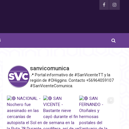
S
sanvicomunica
📍 Portal informativo de #SanVicenteTT y la
región de #OHiggins. Contacto +56964059107
#SanVicenteComunica.