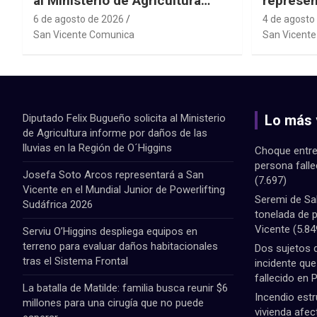
al Ministerio de Agricultura
represen
informe por daños de las lluvias
el Mundi
6 de agosto de 2026
4 de agosto
en la Región de O´Higgins
Powerlif
San Vicente Comunica
San Vicent
Diputado Felix Bugueño solicita al Ministerio
Lo más 
de Agricultura informe por daños de las
lluvias en la Región de O´Higgins
Choque entre
persona fall
Josefa Soto Arcos representará a San
(7.697)
Vicente en el Mundial Junior de Powerlifting
Seremi de Sa
Sudáfrica 2026
tonelada de 
Vicente
(5.84
Serviu O’Higgins despliega equipos en
terreno para evaluar daños habitacionales
Dos sujetos 
tras el Sistema Frontal
incidente qu
fallecido en 
La batalla de Matilde: familia busca reunir $6
Incendio estr
millones para una cirugía que no puede
vivienda afec