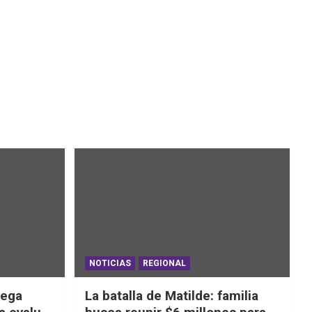
NOTICIAS
REGIONAL
iega
La batalla de Matilde: familia