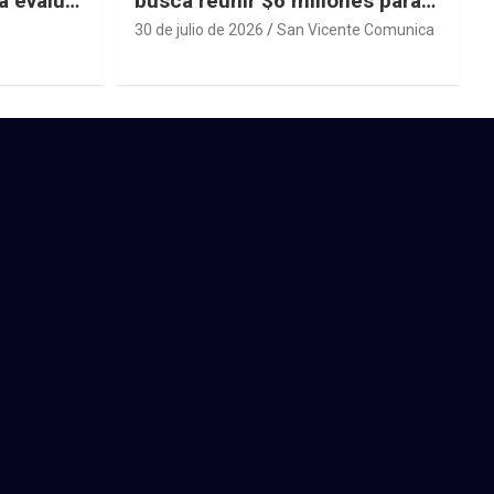
a evaluar
busca reunir $6 millones para
ras el
una cirugía que no puede
30 de julio de 2026
San Vicente Comunica
esperar