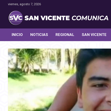
Saltar
viernes, agosto 7, 2026
al
contenido
Toda la actualidad noticiosa de nuestra comuna
San Vicente Comunica
INICIO
NOTICIAS
REGIONAL
SAN VICENTE