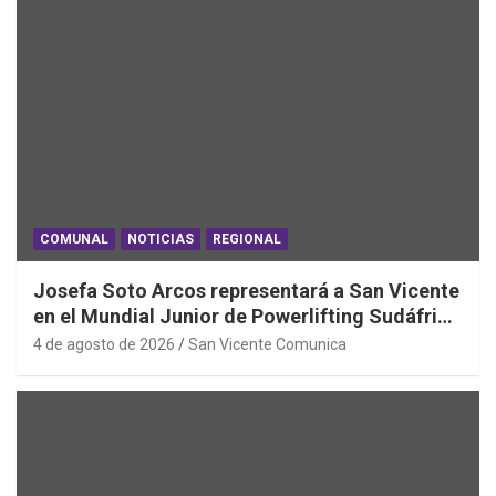
COMUNAL
NOTICIAS
REGIONAL
Josefa Soto Arcos representará a San Vicente
en el Mundial Junior de Powerlifting Sudáfrica
2026
4 de agosto de 2026
San Vicente Comunica