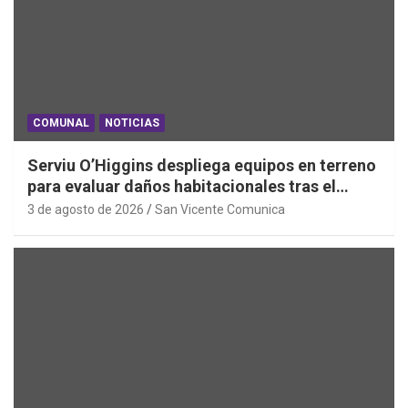
COMUNAL
NOTICIAS
Serviu O’Higgins despliega equipos en terreno
para evaluar daños habitacionales tras el
Sistema Frontal
3 de agosto de 2026
San Vicente Comunica