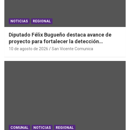
NOTICIAS
REGIONAL
Diputado Félix Bugueño destaca avance de
proyecto para fortalecer la detección
temprana del cáncer de tiroides
10 de agosto de 2026
San Vicente Comunica
COMUNAL
NOTICIAS
REGIONAL