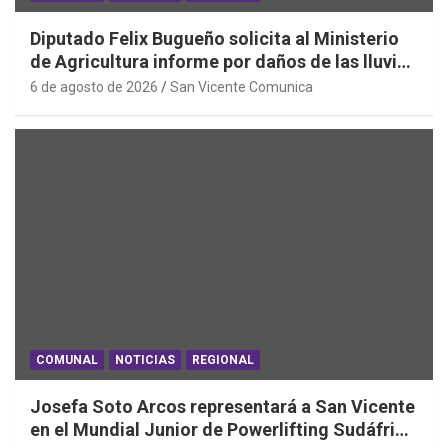
Diputado Felix Bugueño solicita al Ministerio
de Agricultura informe por daños de las lluvias
en la Región de O´Higgins
6 de agosto de 2026
San Vicente Comunica
COMUNAL
NOTICIAS
REGIONAL
Josefa Soto Arcos representará a San Vicente
en el Mundial Junior de Powerlifting Sudáfrica