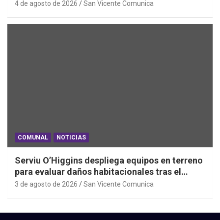
2026
4 de agosto de 2026
San Vicente Comunica
COMUNAL
NOTICIAS
Serviu O’Higgins despliega equipos en terreno
para evaluar daños habitacionales tras el
Sistema Frontal
3 de agosto de 2026
San Vicente Comunica