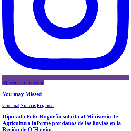
Síguenos en Instagram
You may Missed
Comunal
Noticias
Regional
Diputado Felix Bugueño solicita al Ministerio de
Agricultura informe por daños de las lluvias en la
Región de O´Higgins