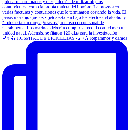
🚵✨💪 HOSPITAL DE BICICLETAS 🚵✨💪 Reparamos y damos