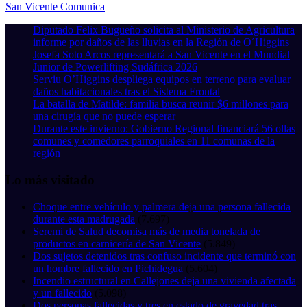
San Vicente Comunica
Diputado Felix Bugueño solicita al Ministerio de Agricultura
informe por daños de las lluvias en la Región de O´Higgins
Josefa Soto Arcos representará a San Vicente en el Mundial
Junior de Powerlifting Sudáfrica 2026
Serviu O’Higgins despliega equipos en terreno para evaluar
daños habitacionales tras el Sistema Frontal
La batalla de Matilde: familia busca reunir $6 millones para
una cirugía que no puede esperar
Durante este invierno: Gobierno Regional financiará 56 ollas
comunes y comedores parroquiales en 11 comunas de la
región
Lo más visitado
Choque entre vehículo y palmera deja una persona fallecida
durante esta madrugada
(7.697)
Seremi de Salud decomisa más de media tonelada de
productos en carnicería de San Vicente
(5.849)
Dos sujetos detenidos tras confuso incidente que terminó con
un hombre fallecido en Pichidegua
(5.604)
Incendio estructural en Callejones deja una vivienda afectada
y un fallecido
(5.098)
Dos personas fallecidas y tres en estado de gravedad tras