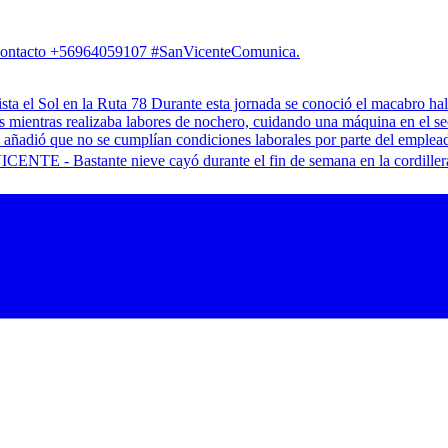
. Contacto +56964059107 #SanVicenteComunica.