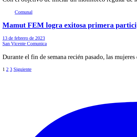
Comunal
Mamut FEM logra exitosa primera partici
13 de febrero de 2023
San Vicente Comunica
Durante el fin de semana recién pasado, las mujere
Paginación
1
2
3
Siguiente
de
entradas