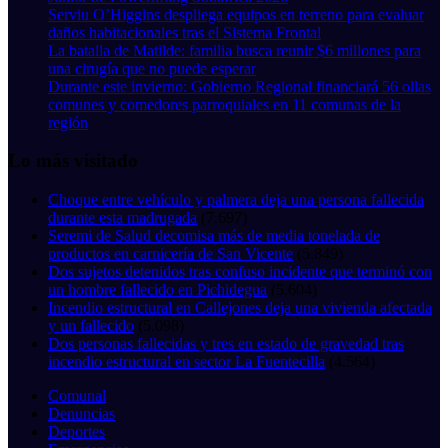
Serviu O’Higgins despliega equipos en terreno para evaluar
daños habitacionales tras el Sistema Frontal
La batalla de Matilde: familia busca reunir $6 millones para
una cirugía que no puede esperar
Durante este invierno: Gobierno Regional financiará 56 ollas
comunes y comedores parroquiales en 11 comunas de la
región
Lo más visitado
Choque entre vehículo y palmera deja una persona fallecida
durante esta madrugada
(7.697)
Seremi de Salud decomisa más de media tonelada de
productos en carnicería de San Vicente
(5.849)
Dos sujetos detenidos tras confuso incidente que terminó con
un hombre fallecido en Pichidegua
(5.604)
Incendio estructural en Callejones deja una vivienda afectada
y un fallecido
(5.098)
Dos personas fallecidas y tres en estado de gravedad tras
incendio estructural en sector La Fuentecilla
(4.564)
Comunal
Denuncias
Deportes