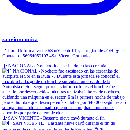
sanvicomunica
📍 Portal informativo de #SanVicenteTT y la región de #OHiggins.
Contacto +56964059107 #SanVicenteComunica.
🔴 NACIONAL - Nochero fue asesinado en las cercanía
🔴 SAN VICENTE - Bastante nieve cayó durante el fin