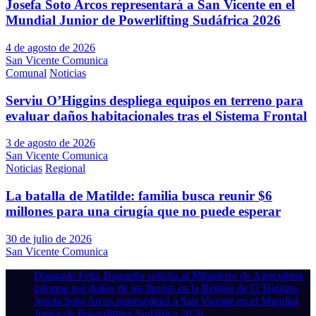
Josefa Soto Arcos representará a San Vicente en el
Mundial Junior de Powerlifting Sudáfrica 2026
4 de agosto de 2026
San Vicente Comunica
Comunal
Noticias
Serviu O’Higgins despliega equipos en terreno para
evaluar daños habitacionales tras el Sistema Frontal
3 de agosto de 2026
San Vicente Comunica
Noticias
Regional
La batalla de Matilde: familia busca reunir $6
millones para una cirugía que no puede esperar
30 de julio de 2026
San Vicente Comunica
Diputado Felix Bugueño solicita al Ministerio de Agricultura
informe por daños de las lluvias en la Región de O´Higgins
Josefa Soto Arcos representará a San Vicente en el Mundial
Junior de Powerlifting Sudáfrica 2026