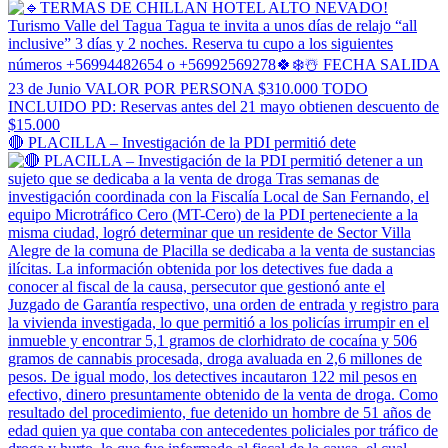
🔴 PLACILLA – Investigación de la PDI permitió dete