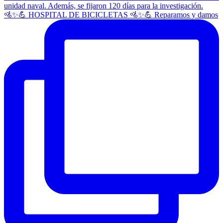
🚵✨💪 HOSPITAL DE BICICLETAS 🚵✨💪 Reparamos y damos