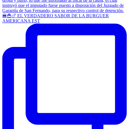
🍔🍟🍗 EL VERDADERO SABOR DE LA BURGUER
AMERICANA EST