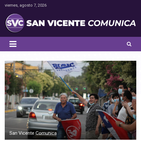
Saltar
viernes, agosto 7, 2026
al
contenido
Toda la actualidad noticiosa de nuestra comuna
San Vicente Comunica
San Vicente Comunica