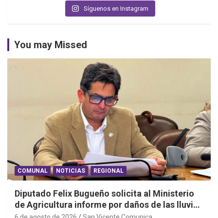
Síguenos en Instagram
You may Missed
COMUNAL
NOTICIAS
REGIONAL
Diputado Felix Bugueño solicita al Ministerio
de Agricultura informe por daños de las lluvias
en la Región de O´Higgins
6 de agosto de 2026
San Vicente Comunica