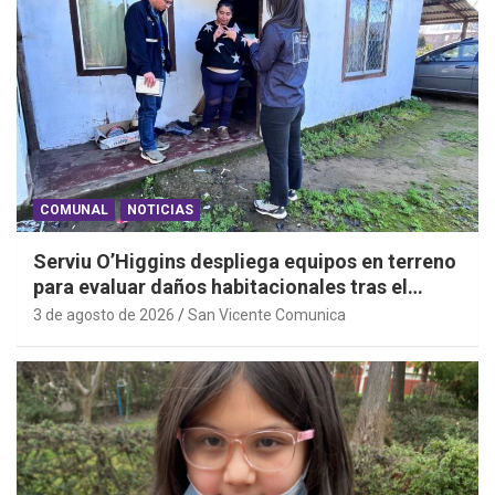
COMUNAL
NOTICIAS
Serviu O’Higgins despliega equipos en terreno
para evaluar daños habitacionales tras el
Sistema Frontal
3 de agosto de 2026
San Vicente Comunica