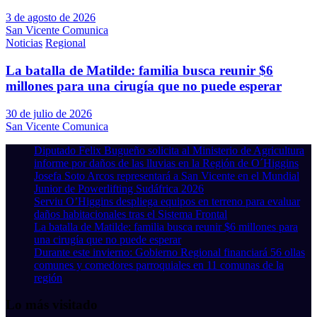
3 de agosto de 2026
San Vicente Comunica
Noticias
Regional
La batalla de Matilde: familia busca reunir $6
millones para una cirugía que no puede esperar
30 de julio de 2026
San Vicente Comunica
Diputado Felix Bugueño solicita al Ministerio de Agricultura
informe por daños de las lluvias en la Región de O´Higgins
Josefa Soto Arcos representará a San Vicente en el Mundial
Junior de Powerlifting Sudáfrica 2026
Serviu O’Higgins despliega equipos en terreno para evaluar
daños habitacionales tras el Sistema Frontal
La batalla de Matilde: familia busca reunir $6 millones para
una cirugía que no puede esperar
Durante este invierno: Gobierno Regional financiará 56 ollas
comunes y comedores parroquiales en 11 comunas de la
región
Lo más visitado