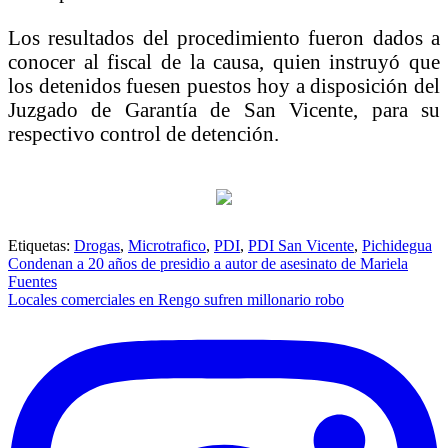
Los resultados del procedimiento fueron dados a
conocer al fiscal de la causa, quien instruyó que
los detenidos fuesen puestos hoy a disposición del
Juzgado de Garantía de San Vicente, para su
respectivo control de detención.
Etiquetas:
Drogas
,
Microtrafico
,
PDI
,
PDI San Vicente
,
Pichidegua
Navegación
Condenan a 20 años de presidio a autor de asesinato de Mariela
Fuentes
de
Locales comerciales en Rengo sufren millonario robo
entradas