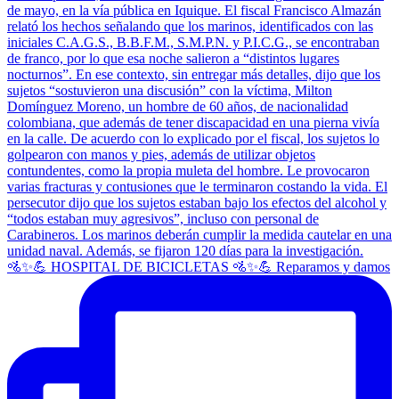
🚵✨💪 HOSPITAL DE BICICLETAS 🚵✨💪 Reparamos y damos