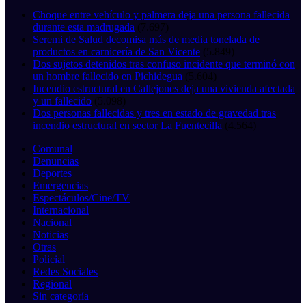
Choque entre vehículo y palmera deja una persona fallecida
durante esta madrugada
(7.697)
Seremi de Salud decomisa más de media tonelada de
productos en carnicería de San Vicente
(5.849)
Dos sujetos detenidos tras confuso incidente que terminó con
un hombre fallecido en Pichidegua
(5.604)
Incendio estructural en Callejones deja una vivienda afectada
y un fallecido
(5.098)
Dos personas fallecidas y tres en estado de gravedad tras
incendio estructural en sector La Fuentecilla
(4.564)
Comunal
Denuncias
Deportes
Emergencias
Espectáculos/Cine/TV
Internacional
Nacional
Noticias
Otras
Policial
Redes Sociales
Regional
Sin categoría