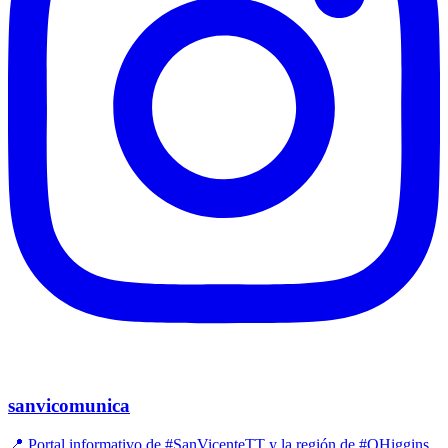
sanvicomunica
📍 Portal informativo de #SanVicenteTT y la región de #OHiggins.