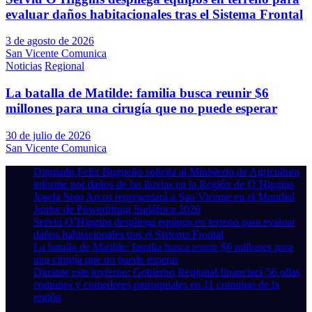
evaluar daños habitacionales tras el Sistema Frontal
3 de agosto de 2026
San Vicente Comunica
Noticias
Regional
La batalla de Matilde: familia busca reunir $6
millones para una cirugía que no puede esperar
30 de julio de 2026
San Vicente Comunica
Diputado Felix Bugueño solicita al Ministerio de Agricultura
informe por daños de las lluvias en la Región de O´Higgins
Josefa Soto Arcos representará a San Vicente en el Mundial
Junior de Powerlifting Sudáfrica 2026
Serviu O’Higgins despliega equipos en terreno para evaluar
daños habitacionales tras el Sistema Frontal
La batalla de Matilde: familia busca reunir $6 millones para
una cirugía que no puede esperar
Durante este invierno: Gobierno Regional financiará 56 ollas
comunes y comedores parroquiales en 11 comunas de la
región