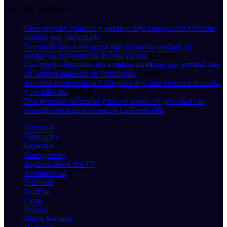
Lo más visitado
Choque entre vehículo y palmera deja una persona fallecida
durante esta madrugada
(7.697)
Seremi de Salud decomisa más de media tonelada de
productos en carnicería de San Vicente
(5.849)
Dos sujetos detenidos tras confuso incidente que terminó con
un hombre fallecido en Pichidegua
(5.604)
Incendio estructural en Callejones deja una vivienda afectada
y un fallecido
(5.098)
Dos personas fallecidas y tres en estado de gravedad tras
incendio estructural en sector La Fuentecilla
(4.564)
Comunal
Denuncias
Deportes
Emergencias
Espectáculos/Cine/TV
Internacional
Nacional
Noticias
Otras
Policial
Redes Sociales