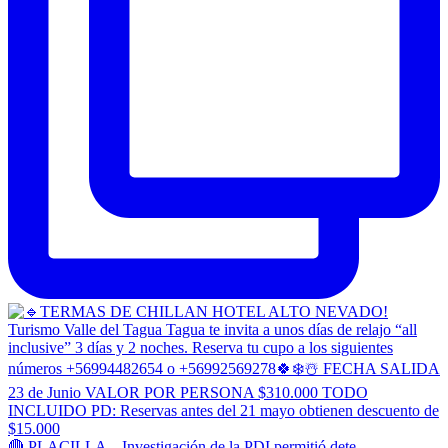
🔴 PLACILLA – Investigación de la PDI permitió dete