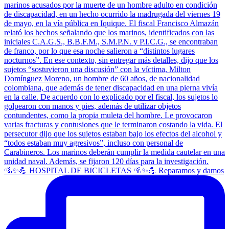
🚵✨💪 HOSPITAL DE BICICLETAS 🚵✨💪 Reparamos y damos