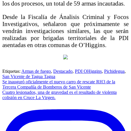
los dos procesos, un total de 59 armas incautadas.
Desde la Fiscalía de Ánalisis Criminal y Focos
Investigativos, señalaron que próximamente se
vendrán investigaciones similares, las que serán
realizadas por brigadas territoriales de la PDI
asentadas en otras comunas de O’Higgins.
Etiquetas:
Armas de fuego
,
Destacado
,
PDI OHiggins
,
Pichidegua
,
San Vicente de Tagua Tagua
Navegación
Se inauguró oficialmente el nuevo carro de rescate RH3 de la
Tercera Compañía de Bomberos de San Vicente
de
Cuatro lesionados, una de gravedad es el resultado de violenta
entradas
colisión en Cruce La Virgen.