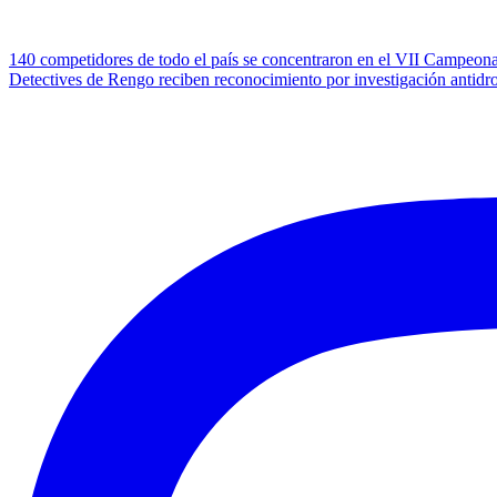
Navegación
140 competidores de todo el país se concentraron en el VII Campeona
Detectives de Rengo reciben reconocimiento por investigación antidr
de
entradas