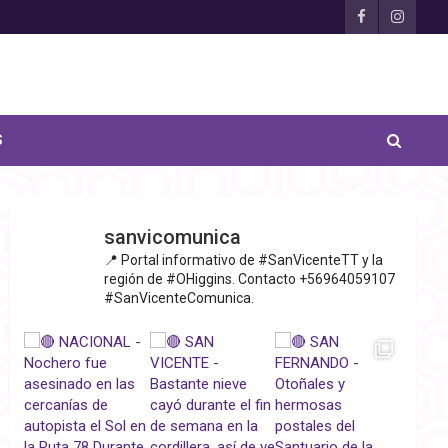
S
sanvicomunica
📍 Portal informativo de #SanVicenteTT y la
región de #OHiggins. Contacto +56964059107
#SanVicenteComunica.