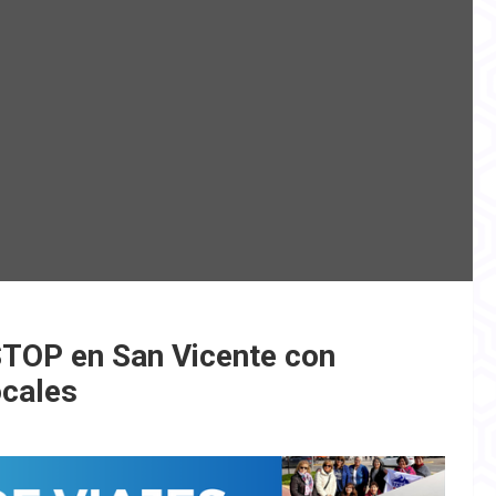
 STOP en San Vicente con
ocales