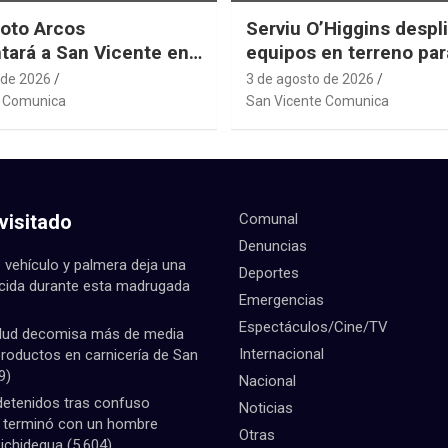
oto Arcos
Serviu O’Higgins despl
tará a San Vicente en
equipos en terreno par
al Junior de
daños habitacionales t
 de 2026
3 de agosto de 2026
ting Sudáfrica 2026
Sistema Frontal
e Comunica
San Vicente Comunica
visitado
Comunal
Denuncias
 vehículo y palmera deja una
Deportes
ecida durante esta madrugada
Emergencias
Espectáculos/Cine/TV
lud decomisa más de media
Internacional
productos en carnicería de San
9)
Nacional
detenidos tras confuso
Noticias
e terminó con un hombre
Otras
Pichidegua
(5.604)