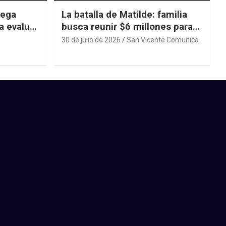
iega
La batalla de Matilde: familia
a evaluar
busca reunir $6 millones para
ras el
una cirugía que no puede
30 de julio de 2026
San Vicente Comunica
esperar