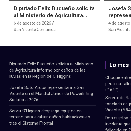
Diputado Felix Bugueño solicita
Josefa S
al Ministerio de Agricultura
represen
informe por daños de las lluvias
el Mundi
6 de agosto de 2026
4 de agosto
en la Región de O´Higgins
Powerlif
San Vicente Comunica
San Vicent
Diputado Felix Bugueño solicita al Ministerio
Lo más 
de Agricultura informe por daños de las
lluvias en la Región de O´Higgins
Choque entre
persona fall
Josefa Soto Arcos representará a San
(7.697)
Vicente en el Mundial Junior de Powerlifting
Seremi de Sa
Sudáfrica 2026
tonelada de 
Vicente
(5.84
Serviu O’Higgins despliega equipos en
terreno para evaluar daños habitacionales
Dos sujetos 
tras el Sistema Frontal
incidente qu
fallecido en 