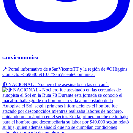
sanvicomunica
📍 Portal informativo de #SanVicenteTT y la región de #OHiggins.
Contacto +56964059107 #SanVicenteComunica.
🔴 NACIONAL - Nochero fue asesinado en las cercanía