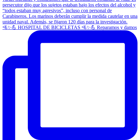
🚵✨💪 HOSPITAL DE BICICLETAS 🚵✨💪 Reparamos y damos