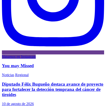
Síguenos en Instagram
You may Missed
Noticias
Regional
Diputado Félix Bugueño destaca avance de proyecto
para fortalecer la detección temprana del cáncer de
tiroides
10 de agosto de 2026