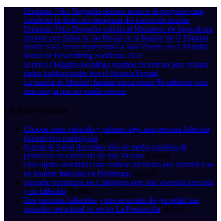
Diputado Félix Bugueño destaca avance de proyecto para
fortalecer la detección temprana del cáncer de tiroides
Diputado Felix Bugueño solicita al Ministerio de Agricultura
informe por daños de las lluvias en la Región de O´Higgins
Josefa Soto Arcos representará a San Vicente en el Mundial
Junior de Powerlifting Sudáfrica 2026
Serviu O’Higgins despliega equipos en terreno para evaluar
daños habitacionales tras el Sistema Frontal
La batalla de Matilde: familia busca reunir $6 millones para
una cirugía que no puede esperar
Lo más visitado
Choque entre vehículo y palmera deja una persona fallecida
durante esta madrugada
(7.697)
Seremi de Salud decomisa más de media tonelada de
productos en carnicería de San Vicente
(5.849)
Dos sujetos detenidos tras confuso incidente que terminó con
un hombre fallecido en Pichidegua
(5.604)
Incendio estructural en Callejones deja una vivienda afectada
y un fallecido
(5.098)
Dos personas fallecidas y tres en estado de gravedad tras
incendio estructural en sector La Fuentecilla
(4.564)