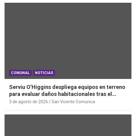
COMUNAL
NOTICIAS
Serviu O’Higgins despliega equipos en terreno
para evaluar daños habitacionales tras el
Sistema Frontal
3 de agosto de 2026
San Vicente Comunica