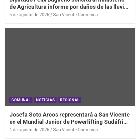
de Agricultura informe por daños de las lluvias
en la Región de O´Higgins
6 de agosto de 2026
San Vicente Comunica
COMUNAL
NOTICIAS
REGIONAL
Josefa Soto Arcos representará a San Vicente
en el Mundial Junior de Powerlifting Sudáfrica
2026
4 de agosto de 2026
San Vicente Comunica