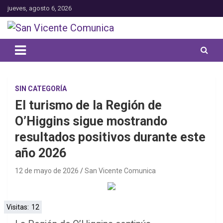
Saltar
jueves, agosto 6, 2026
al
contenido
Toda la actualidad noticiosa de nuestra comuna
San Vicente Comunica
SIN CATEGORÍA
El turismo de la Región de
O’Higgins sigue mostrando
resultados positivos durante este
año 2026
12 de mayo de 2026
San Vicente Comunica
Visitas:
12