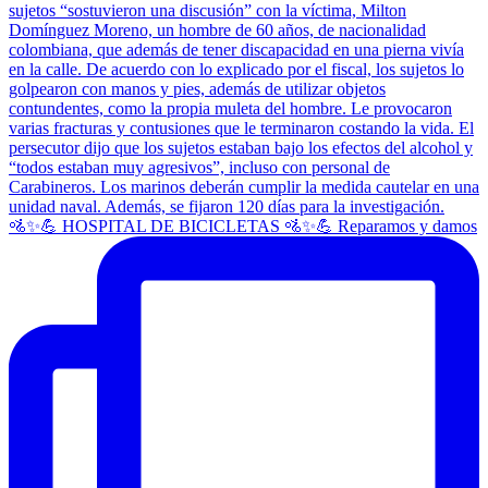
🚵✨💪 HOSPITAL DE BICICLETAS 🚵✨💪 Reparamos y damos