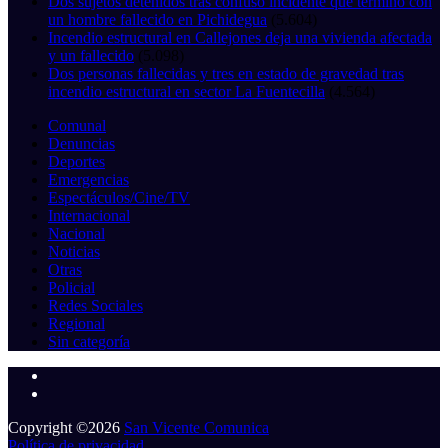
Dos sujetos detenidos tras confuso incidente que terminó con
un hombre fallecido en Pichidegua
(5.604)
Incendio estructural en Callejones deja una vivienda afectada
y un fallecido
(5.098)
Dos personas fallecidas y tres en estado de gravedad tras
incendio estructural en sector La Fuentecilla
(4.564)
Comunal
Denuncias
Deportes
Emergencias
Espectáculos/Cine/TV
Internacional
Nacional
Noticias
Otras
Policial
Redes Sociales
Regional
Sin categoría
Copyright ©2026
San Vicente Comunica
Política de privacidad