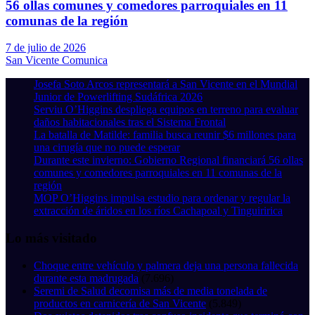
56 ollas comunes y comedores parroquiales en 11
comunas de la región
7 de julio de 2026
San Vicente Comunica
Josefa Soto Arcos representará a San Vicente en el Mundial
Junior de Powerlifting Sudáfrica 2026
Serviu O’Higgins despliega equipos en terreno para evaluar
daños habitacionales tras el Sistema Frontal
La batalla de Matilde: familia busca reunir $6 millones para
una cirugía que no puede esperar
Durante este invierno: Gobierno Regional financiará 56 ollas
comunes y comedores parroquiales en 11 comunas de la
región
MOP O’Higgins impulsa estudio para ordenar y regular la
extracción de áridos en los ríos Cachapoal y Tinguiririca
Lo más visitado
Choque entre vehículo y palmera deja una persona fallecida
durante esta madrugada
(7.696)
Seremi de Salud decomisa más de media tonelada de
productos en carnicería de San Vicente
(5.849)