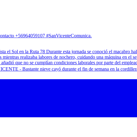
. Contacto +56964059107 #SanVicenteComunica.