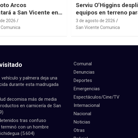
oto Arcos
Serviu O’Higgins despl
tará a San Vicente en
equipos en terreno par
al Junior de
daños habitacionales t
 de 2026
3 de agosto de 2026
ting Sudáfrica 2026
Sistema Frontal
e Comunica
San Vicente Comunica
visitado
Comunal
Denuncias
 vehículo y palmera deja una
Deportes
ecida durante esta madrugada
Emergencias
Espectáculos/Cine/TV
lud decomisa más de media
Internacional
productos en carnicería de San
9)
Nacional
detenidos tras confuso
Noticias
e terminó con un hombre
Otras
Pichidegua
(5.604)