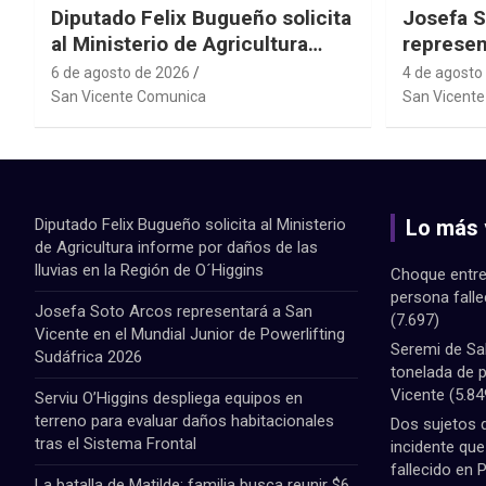
Diputado Felix Bugueño solicita
Josefa S
al Ministerio de Agricultura
represen
informe por daños de las lluvias
el Mundi
6 de agosto de 2026
4 de agosto
en la Región de O´Higgins
Powerlif
San Vicente Comunica
San Vicent
Diputado Felix Bugueño solicita al Ministerio
Lo más 
de Agricultura informe por daños de las
lluvias en la Región de O´Higgins
Choque entre
persona fall
Josefa Soto Arcos representará a San
(7.697)
Vicente en el Mundial Junior de Powerlifting
Seremi de Sa
Sudáfrica 2026
tonelada de 
Vicente
(5.84
Serviu O’Higgins despliega equipos en
terreno para evaluar daños habitacionales
Dos sujetos 
tras el Sistema Frontal
incidente qu
fallecido en 
La batalla de Matilde: familia busca reunir $6