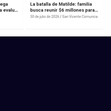
iega
La batalla de Matilde: familia
a evaluar
busca reunir $6 millones para
ras el
una cirugía que no puede
30 de julio de 2026
San Vicente Comunica
esperar