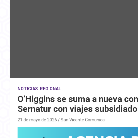
NOTICIAS
REGIONAL
O’Higgins se suma a nueva con
Sernatur con viajes subsidiad
21 de mayo de 2026
San Vicente Comunica