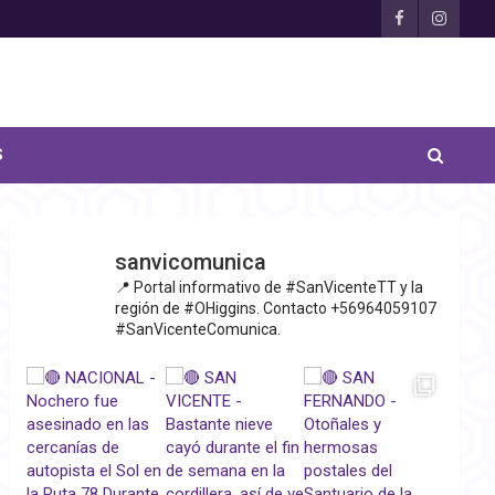
S
sanvicomunica
📍 Portal informativo de #SanVicenteTT y la
región de #OHiggins. Contacto +56964059107
#SanVicenteComunica.