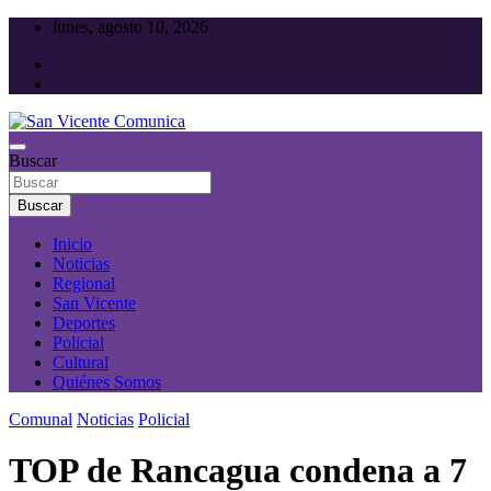
Saltar
lunes, agosto 10, 2026
al
contenido
Toda la actualidad noticiosa de nuestra comuna
Buscar
San Vicente Comunica
Buscar
Inicio
Noticias
Regional
San Vicente
Deportes
Policial
Cultural
Quiénes Somos
Comunal
Noticias
Policial
TOP de Rancagua condena a 7