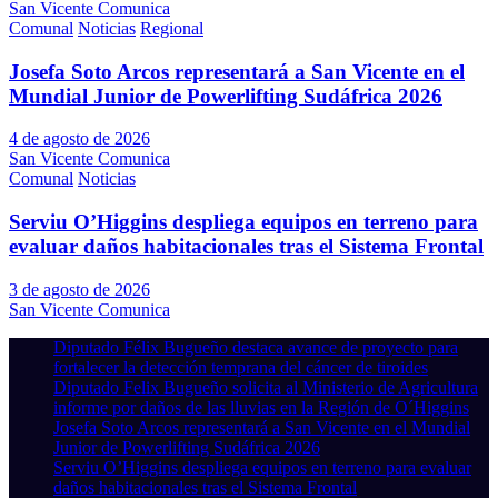
San Vicente Comunica
Comunal
Noticias
Regional
Josefa Soto Arcos representará a San Vicente en el
Mundial Junior de Powerlifting Sudáfrica 2026
4 de agosto de 2026
San Vicente Comunica
Comunal
Noticias
Serviu O’Higgins despliega equipos en terreno para
evaluar daños habitacionales tras el Sistema Frontal
3 de agosto de 2026
San Vicente Comunica
Diputado Félix Bugueño destaca avance de proyecto para
fortalecer la detección temprana del cáncer de tiroides
Diputado Felix Bugueño solicita al Ministerio de Agricultura
informe por daños de las lluvias en la Región de O´Higgins
Josefa Soto Arcos representará a San Vicente en el Mundial
Junior de Powerlifting Sudáfrica 2026
Serviu O’Higgins despliega equipos en terreno para evaluar
daños habitacionales tras el Sistema Frontal