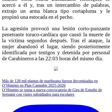
acercó a él y, tras un intercambio de palabras,
extrajo un arma blanca tipo cortapluma y le
propinó una estocada en el pecho.
La agresión provocó una lesión corto-punzante
penetrante toraco-cardíaca que causó la muerte de
la víctima segundos después. Tras el ataque, la
mujer abandonó el lugar, siendo posteriormente
identificada por testigos y detenida por personal
de Carabineros a las 22:03 horas del mismo día.
Navegación
Más de 128 mil plantas de marihuana fueron decomisadas en
O’Higgins en Plan Cannabis 2025-2026
de
O’Higgins se suma a nueva convocatoria de Gira de Estudio de
entradas
Sernatur con viajes subsidiados para escolares