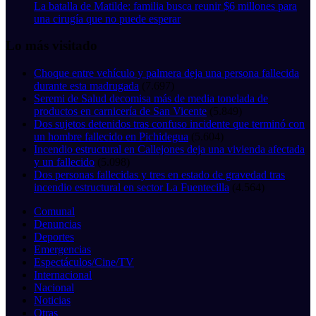
La batalla de Matilde: familia busca reunir $6 millones para
una cirugía que no puede esperar
Lo más visitado
Choque entre vehículo y palmera deja una persona fallecida
durante esta madrugada
(7.697)
Seremi de Salud decomisa más de media tonelada de
productos en carnicería de San Vicente
(5.849)
Dos sujetos detenidos tras confuso incidente que terminó con
un hombre fallecido en Pichidegua
(5.604)
Incendio estructural en Callejones deja una vivienda afectada
y un fallecido
(5.098)
Dos personas fallecidas y tres en estado de gravedad tras
incendio estructural en sector La Fuentecilla
(4.564)
Comunal
Denuncias
Deportes
Emergencias
Espectáculos/Cine/TV
Internacional
Nacional
Noticias
Otras