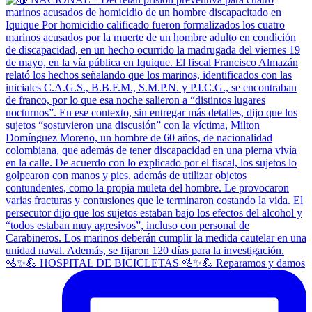
🚵✨💪 HOSPITAL DE BICICLETAS 🚵✨💪 Reparamos y damos