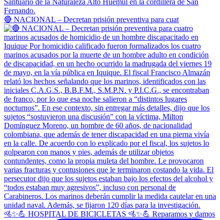
🔴 NACIONAL – Decretan prisión preventiva para cuat
🚵✨💪 HOSPITAL DE BICICLETAS 🚵✨💪 Reparamos y damos