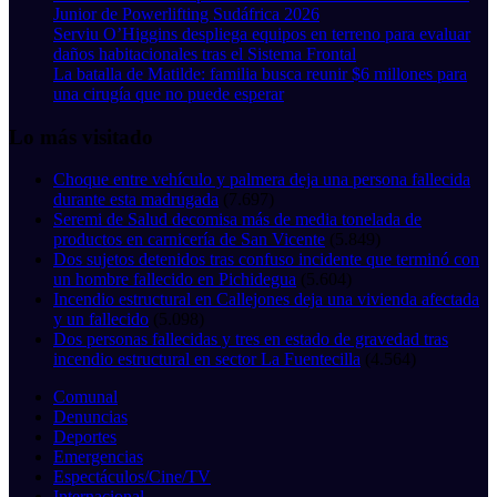
Junior de Powerlifting Sudáfrica 2026
Serviu O’Higgins despliega equipos en terreno para evaluar
daños habitacionales tras el Sistema Frontal
La batalla de Matilde: familia busca reunir $6 millones para
una cirugía que no puede esperar
Lo más visitado
Choque entre vehículo y palmera deja una persona fallecida
durante esta madrugada
(7.697)
Seremi de Salud decomisa más de media tonelada de
productos en carnicería de San Vicente
(5.849)
Dos sujetos detenidos tras confuso incidente que terminó con
un hombre fallecido en Pichidegua
(5.604)
Incendio estructural en Callejones deja una vivienda afectada
y un fallecido
(5.098)
Dos personas fallecidas y tres en estado de gravedad tras
incendio estructural en sector La Fuentecilla
(4.564)
Comunal
Denuncias
Deportes
Emergencias
Espectáculos/Cine/TV
Internacional