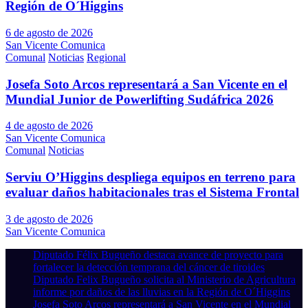
Región de O´Higgins
6 de agosto de 2026
San Vicente Comunica
Comunal
Noticias
Regional
Josefa Soto Arcos representará a San Vicente en el
Mundial Junior de Powerlifting Sudáfrica 2026
4 de agosto de 2026
San Vicente Comunica
Comunal
Noticias
Serviu O’Higgins despliega equipos en terreno para
evaluar daños habitacionales tras el Sistema Frontal
3 de agosto de 2026
San Vicente Comunica
Diputado Félix Bugueño destaca avance de proyecto para
fortalecer la detección temprana del cáncer de tiroides
Diputado Felix Bugueño solicita al Ministerio de Agricultura
informe por daños de las lluvias en la Región de O´Higgins
Josefa Soto Arcos representará a San Vicente en el Mundial