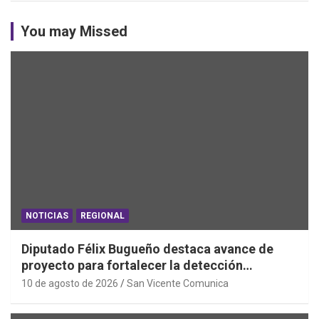
You may Missed
NOTICIAS
REGIONAL
Diputado Félix Bugueño destaca avance de
proyecto para fortalecer la detección
temprana del cáncer de tiroides
10 de agosto de 2026
San Vicente Comunica