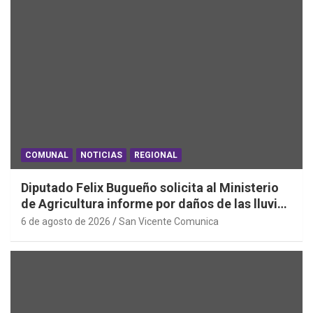
COMUNAL
NOTICIAS
REGIONAL
Diputado Felix Bugueño solicita al Ministerio
de Agricultura informe por daños de las lluvias
en la Región de O´Higgins
6 de agosto de 2026
San Vicente Comunica