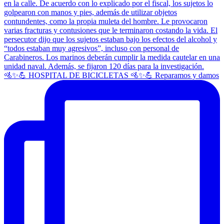
🚵✨💪 HOSPITAL DE BICICLETAS 🚵✨💪 Reparamos y damos