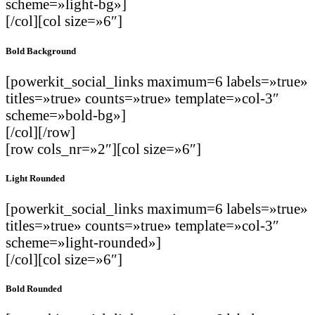
scheme=»light-bg»]
[/col][col size=»6″]
Bold Background
[powerkit_social_links maximum=6 labels=»true»
titles=»true» counts=»true» template=»col-3″
scheme=»bold-bg»]
[/col][/row]
[row cols_nr=»2″][col size=»6″]
Light Rounded
[powerkit_social_links maximum=6 labels=»true»
titles=»true» counts=»true» template=»col-3″
scheme=»light-rounded»]
[/col][col size=»6″]
Bold Rounded