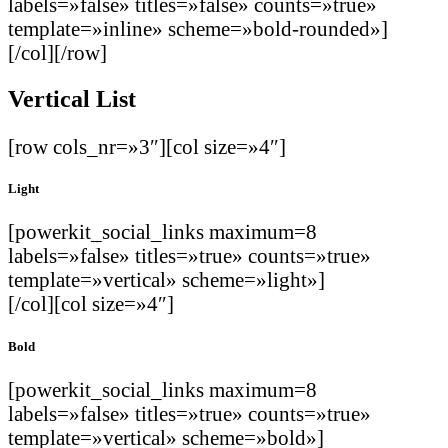
labels=»false» titles=»false» counts=»true»
template=»inline» scheme=»bold-rounded»]
[/col][/row]
Vertical List
[row cols_nr=»3″][col size=»4″]
Light
[powerkit_social_links maximum=8
labels=»false» titles=»true» counts=»true»
template=»vertical» scheme=»light»]
[/col][col size=»4″]
Bold
[powerkit_social_links maximum=8
labels=»false» titles=»true» counts=»true»
template=»vertical» scheme=»bold»]