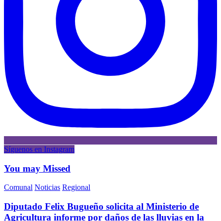
Síguenos en Instagram
You may Missed
Comunal
Noticias
Regional
Diputado Felix Bugueño solicita al Ministerio de
Agricultura informe por daños de las lluvias en la