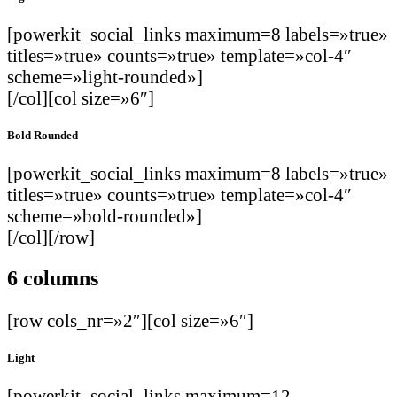
[powerkit_social_links maximum=8 labels=»true»
titles=»true» counts=»true» template=»col-4″
scheme=»light-rounded»]
[/col][col size=»6″]
Bold Rounded
[powerkit_social_links maximum=8 labels=»true»
titles=»true» counts=»true» template=»col-4″
scheme=»bold-rounded»]
[/col][/row]
6 columns
[row cols_nr=»2″][col size=»6″]
Light
[powerkit_social_links maximum=12