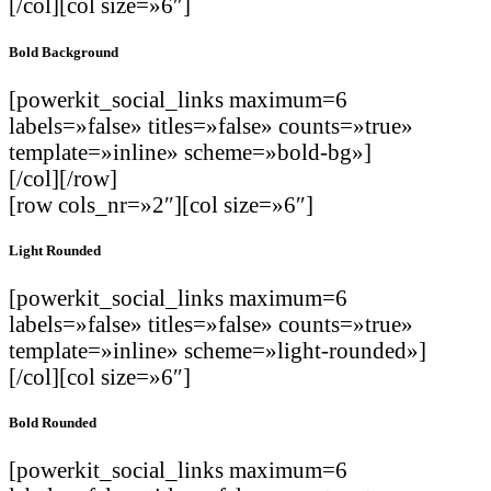
[/col][col size=»6″]
Bold Background
[powerkit_social_links maximum=6
labels=»false» titles=»false» counts=»true»
template=»inline» scheme=»bold-bg»]
[/col][/row]
[row cols_nr=»2″][col size=»6″]
Light Rounded
[powerkit_social_links maximum=6
labels=»false» titles=»false» counts=»true»
template=»inline» scheme=»light-rounded»]
[/col][col size=»6″]
Bold Rounded
[powerkit_social_links maximum=6