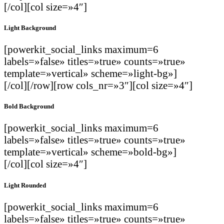
[/col][col size=»4″]
Light Background
[powerkit_social_links maximum=6
labels=»false» titles=»true» counts=»true»
template=»vertical» scheme=»light-bg»]
[/col][/row][row cols_nr=»3″][col size=»4″]
Bold Background
[powerkit_social_links maximum=6
labels=»false» titles=»true» counts=»true»
template=»vertical» scheme=»bold-bg»]
[/col][col size=»4″]
Light Rounded
[powerkit_social_links maximum=6
labels=»false» titles=»true» counts=»true»