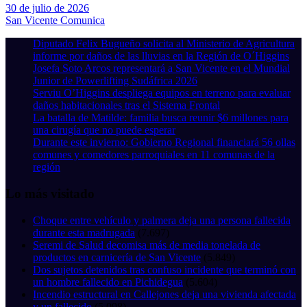
30 de julio de 2026
San Vicente Comunica
Diputado Felix Bugueño solicita al Ministerio de Agricultura
informe por daños de las lluvias en la Región de O´Higgins
Josefa Soto Arcos representará a San Vicente en el Mundial
Junior de Powerlifting Sudáfrica 2026
Serviu O’Higgins despliega equipos en terreno para evaluar
daños habitacionales tras el Sistema Frontal
La batalla de Matilde: familia busca reunir $6 millones para
una cirugía que no puede esperar
Durante este invierno: Gobierno Regional financiará 56 ollas
comunes y comedores parroquiales en 11 comunas de la
región
Lo más visitado
Choque entre vehículo y palmera deja una persona fallecida
durante esta madrugada
(7.697)
Seremi de Salud decomisa más de media tonelada de
productos en carnicería de San Vicente
(5.849)
Dos sujetos detenidos tras confuso incidente que terminó con
un hombre fallecido en Pichidegua
(5.604)
Incendio estructural en Callejones deja una vivienda afectada
y un fallecido
(5.098)