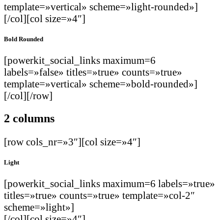
template=»vertical» scheme=»light-rounded»]
[/col][col size=»4″]
Bold Rounded
[powerkit_social_links maximum=6
labels=»false» titles=»true» counts=»true»
template=»vertical» scheme=»bold-rounded»]
[/col][/row]
2 columns
[row cols_nr=»3″][col size=»4″]
Light
[powerkit_social_links maximum=6 labels=»true»
titles=»true» counts=»true» template=»col-2″
scheme=»light»]
[/col][col size=»4″]