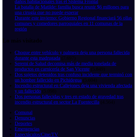
daños habitacionales tras el Sistema Frontal
La batalla de Matilde: familia busca reunir $6 millones para
una cirugía que no puede esperar
Durante este invierno: Gobierno Regional financiará 56 ollas
comunes y comedores parroquiales en 11 comunas de la
región
Lo más visitado
Choque entre vehículo y palmera deja una persona fallecida
durante esta madrugada
(7.697)
Seremi de Salud decomisa más de media tonelada de
productos en carnicería de San Vicente
(5.849)
Dos sujetos detenidos tras confuso incidente que terminó con
un hombre fallecido en Pichidegua
(5.604)
Incendio estructural en Callejones deja una vivienda afectada
y un fallecido
(5.098)
Dos personas fallecidas y tres en estado de gravedad tras
incendio estructural en sector La Fuentecilla
(4.564)
Comunal
Denuncias
Deportes
Emergencias
Espectáculos/Cine/TV