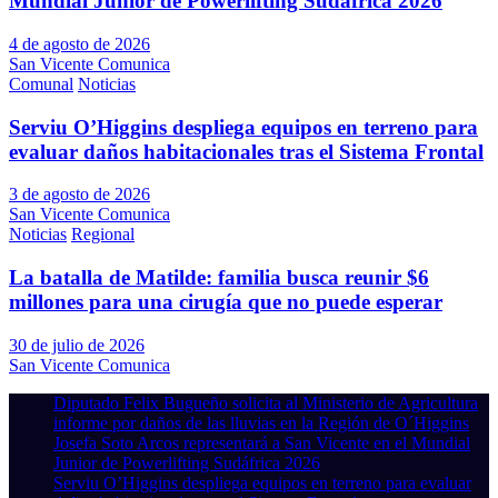
Mundial Junior de Powerlifting Sudáfrica 2026
4 de agosto de 2026
San Vicente Comunica
Comunal
Noticias
Serviu O’Higgins despliega equipos en terreno para
evaluar daños habitacionales tras el Sistema Frontal
3 de agosto de 2026
San Vicente Comunica
Noticias
Regional
La batalla de Matilde: familia busca reunir $6
millones para una cirugía que no puede esperar
30 de julio de 2026
San Vicente Comunica
Diputado Felix Bugueño solicita al Ministerio de Agricultura
informe por daños de las lluvias en la Región de O´Higgins
Josefa Soto Arcos representará a San Vicente en el Mundial
Junior de Powerlifting Sudáfrica 2026
Serviu O’Higgins despliega equipos en terreno para evaluar