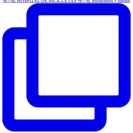
🚵✨💪 HOSPITAL DE BICICLETAS 🚵✨💪 Reparamos y damos