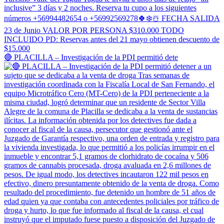
🔴 PLACILLA – Investigación de la PDI permitió dete