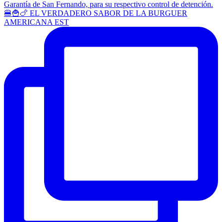
🍔🍟🍗 EL VERDADERO SABOR DE LA BURGUER
AMERICANA EST